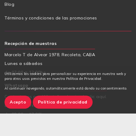
Blog
Términos y condiciones de las promociones
Recepción de muestras
Marcelo T de Alvear 1978, Recoleta, CABA
Lunes a sábados
de 07:00 a 12:00hs
Utilizamos las cookies para personalizar su experiencia en nuestra web y
para otros usos previstos en nuestra Política de Privacidad.
Whatsapp
Al continuar navegando, automáticamente está dando su consentimiento.
Contactanos por WhatsApp, haciendo clic aquí.
Acepto
Política de privacidad
Lunes a viernes
de 09:00 a 17:00hs
E-mail