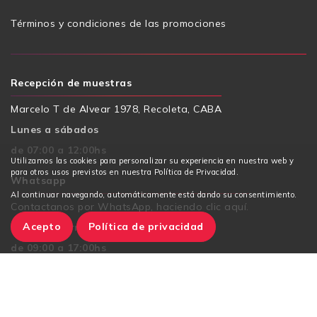
Términos y condiciones de las promociones
Recepción de muestras
Marcelo T de Alvear 1978, Recoleta, CABA
Lunes a sábados
de 07:00 a 12:00hs
Utilizamos las cookies para personalizar su experiencia en nuestra web y
para otros usos previstos en nuestra Política de Privacidad.
Whatsapp
Al continuar navegando, automáticamente está dando su consentimiento.
Contactanos por WhatsApp, haciendo clic aquí.
Acepto
Política de privacidad
Lunes a viernes
de 09:00 a 17:00hs
E-mail
contacto@generalab.ar