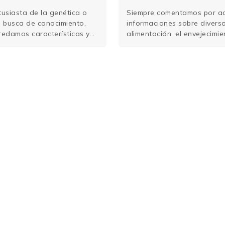
Través de
tusiasta de la genética o
Siempre comentamos por aqu
n busca de conocimiento,
informaciones sobre divers
redamos características y
alimentación, el envejecimie
as. El gen egoísta (Richard
decimos que ellos pueden se
prensión de la evolución y
combate al mal, ayudándonos
todos …
Sigue leyendo