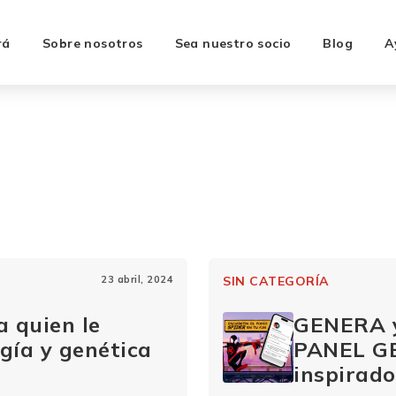
rá
Sobre nosotros
Sea nuestro socio
Blog
A
23 abril, 2024
SIN CATEGORÍA
a quien le
GENERA 
gía y genética
PANEL G
inspirad