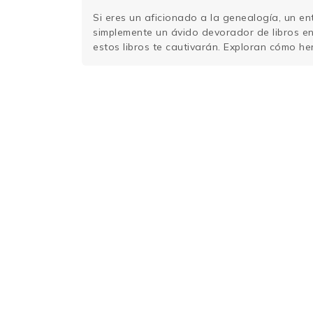
Si eres un aficionado a la genealogía, un en
simplemente un ávido devorador de libros e
estos libros te cautivarán. Exploran cómo he
reflexionan sobre su impacto en nuestras vid
Dawkins): Un clásico que revolucionó la com
la …
Sigue leyendo