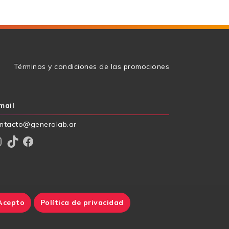
g
Términos y condiciones de las promociones
mail
ntacto@generalab.ar
am
TikTok
Facebook
Acepto
Política de privacidad