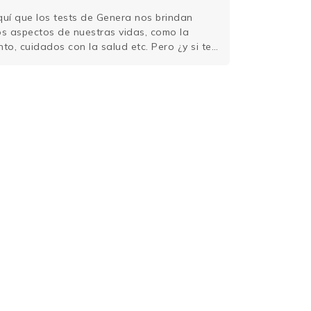
l Spider-Verso
í que los tests de Genera nos brindan
os aspectos de nuestras vidas, como la
nto, cuidados con la salud etc. Pero ¿y si te
r una herramienta bastante útil en el
 a derrotar los villanes más difíciles de