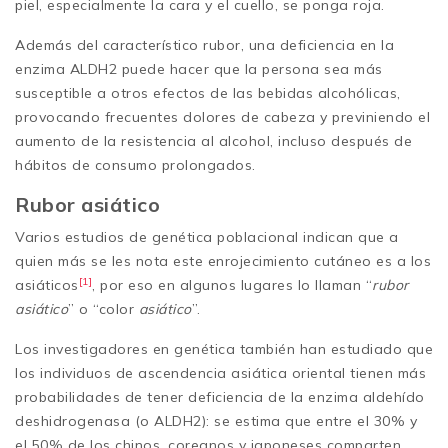
piel, especialmente la cara y el cuello, se ponga roja.
Además del característico rubor, una deficiencia en la
enzima ALDH2 puede hacer que la persona sea más
susceptible a otros efectos de las bebidas alcohólicas,
provocando frecuentes dolores de cabeza y previniendo el
aumento de la resistencia al alcohol, incluso después de
hábitos de consumo prolongados.
Rubor asiático
Varios estudios de genética poblacional indican que a
quien más se les nota este enrojecimiento cutáneo es a los
[1]
asiáticos
, por eso en algunos lugares lo llaman “
rubor
asiático
” o “color
asiático
”.
Los investigadores en genética también han estudiado que
los individuos de ascendencia asiática oriental tienen más
probabilidades de tener deficiencia de la enzima aldehído
deshidrogenasa (o ALDH2): se estima que entre el 30% y
el 50% de los chinos, coreanos y japoneses comparten