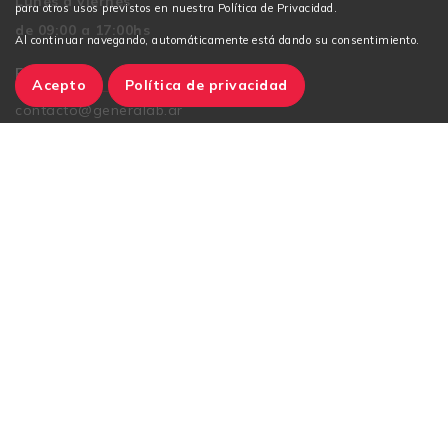
Lunes a viernes
para otros usos previstos en nuestra Política de Privacidad.
de 09:00 a 17:00hs
Al continuar navegando, automáticamente está dando su consentimiento.
E-mail
Acepto
Política de privacidad
contacto@generalab.ar
Instagram
TikTok
Facebook
Condiciones de Compra