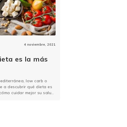
4 noviembre, 2021
eta es la más
editerránea, low carb o
e a descubrir qué dieta es
cómo cuidar mejor su salud
s mayores dificultades
cta es acertar …
Sigue