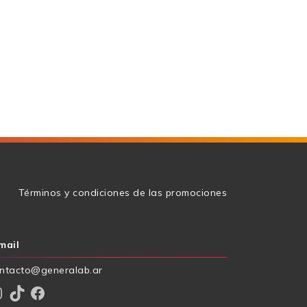
g
Términos y condiciones de las promociones
mail
ntacto@generalab.ar
am
TikTok
Facebook