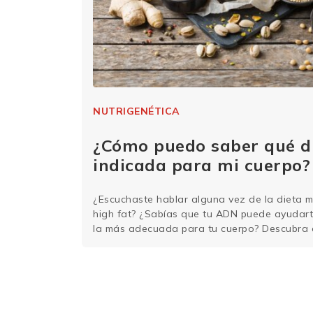
NUTRIGENÉTICA
¿Cómo puedo saber qué di
indicada para mi cuerpo?
¿Escuchaste hablar alguna vez de la dieta m
high fat? ¿Sabías que tu ADN puede ayudart
la más adecuada para tu cuerpo? Descubra 
con el mapeo genético de Genera. Una de la
cuando intentamos encontrar la dieta perfe
leyendo