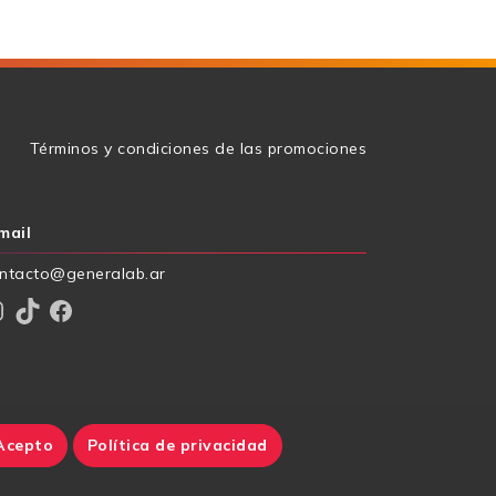
g
Términos y condiciones de las promociones
mail
ntacto@generalab.ar
am
TikTok
Facebook
Acepto
Política de privacidad