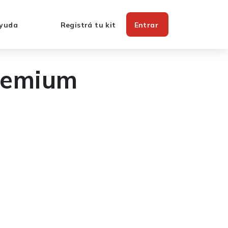
yuda
Registrá tu kit
Entrar
remium