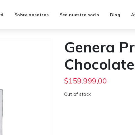
rá
Sobre nosotros
Sea nuestro socio
Blog
A
Genera P
Chocolate
$
159.999,00
Out of stock