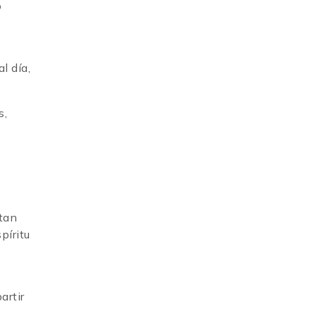
o
l día,
s,
 tan
píritu
artir