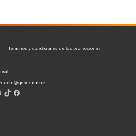
g
Términos y condiciones de las promociones
mail
ntacto@generalab.ar
am
TikTok
Facebook