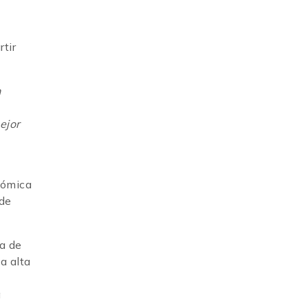
rtir
n
ejor
nómica
 de
ia de
a alta
a