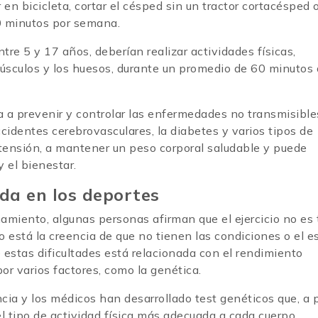
n bicicleta, cortar el césped sin un tractor cortacésped 
0 minutos por semana.
tre 5 y 17 años, deberían realizar actividades físicas,
úsculos y los huesos, durante un promedio de 60 minutos a
da a prevenir y controlar las enfermedades no transmisible
identes cerebrovasculares, la diabetes y varios tipos de
tensión, a mantener un peso corporal saludable y puede
y el bienestar.
ada en los deportes
amiento, algunas personas afirman que el ejercicio no es
 está la creencia de que no tienen las condiciones o el es
 estas dificultades está relacionada con el rendimiento
por varios factores, como la genética.
ncia y los médicos han desarrollado test genéticos que, a p
el tipo de actividad física más adecuada a cada cuerpo.