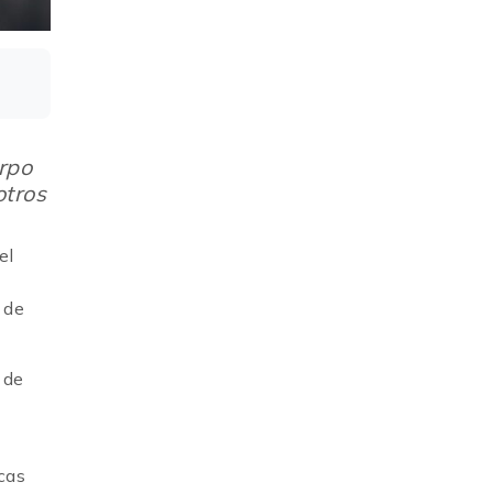
erpo
otros
el
 de
 de
cas