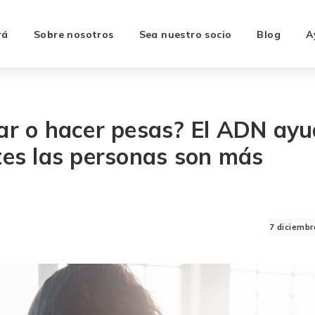
rá
Sobre nosotros
Sea nuestro socio
Blog
A
dar o hacer pesas? El ADN ay
tes las personas son más
7 diciembr