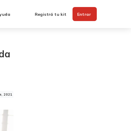
yuda
Registrá tu kit
Entrar
uda
e, 2021