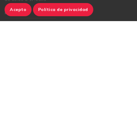
Acepto
Política de privacidad
E-mail
contacto@generalab.ar
Instagram
TikTok
Facebook
Condiciones de Compra
CUILT: 30711367310 • Marcelo T de Alvear 1978, Recoleta, Ciudad