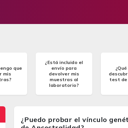
¿Está incluido el
tengo que
envío para
¿Qué
r mis
devolver mis
descubri
tras?
muestras al
test de
laboratorio?
¿Puedo probar el vínculo gené
de Ancestralidad?