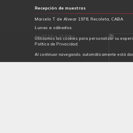
Recepción de muestras
Marcelo T de Alvear 1978, Recoleta, CABA
Lunes a sábados
de 07:00 a 12:00hs
Utilizamos las cookies para personalizar su exper
Política de Privacidad.
Al continuar navegando, automáticamente está da
Condiciones de Compra
CUILT: 30711367310 • Marcelo T de Alvear 1978, Rec