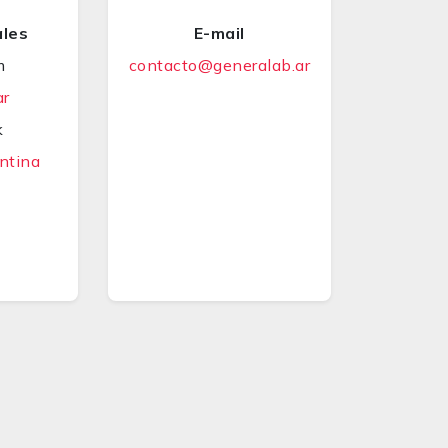
ales
E-mail
m
contacto@generalab.ar
ar
k
ntina