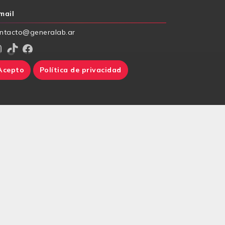
mail
ntacto@generalab.ar
am
TikTok
Facebook
Acepto
Política de privacidad