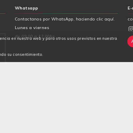
Whatsapp
E-
Contactanos por WhatsApp, haciendo clic aquí.
co
Instagr
Lunes a viernes
de 09:00 a 17:00hs
iencia en nuestra web y para otros usos previstos en nuestra
ndo su consentimiento.
oleta, Ciudad de Buenos Aires, CP1122. Argentina